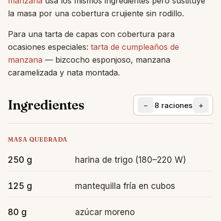
manzana
usa los mismos ingredientes pero sustituye
la masa por una cobertura crujiente sin rodillo.
Para una tarta de capas con cobertura para
ocasiones especiales:
tarta de cumpleaños de
manzana
— bizcocho esponjoso, manzana
caramelizada y nata montada.
Ingredientes
−
+
8
raciones
MASA QUEBRADA
250 g
harina de trigo (180–220 W)
125 g
mantequilla fría en cubos
80 g
azúcar moreno