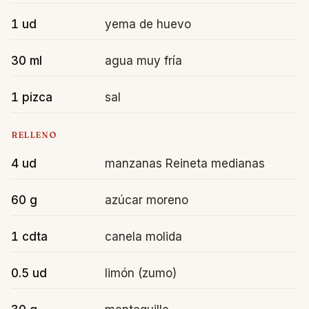
1 ud
yema de huevo
30 ml
agua muy fría
1 pizca
sal
RELLENO
4 ud
manzanas Reineta medianas
60 g
azúcar moreno
1 cdta
canela molida
0.5 ud
limón (zumo)