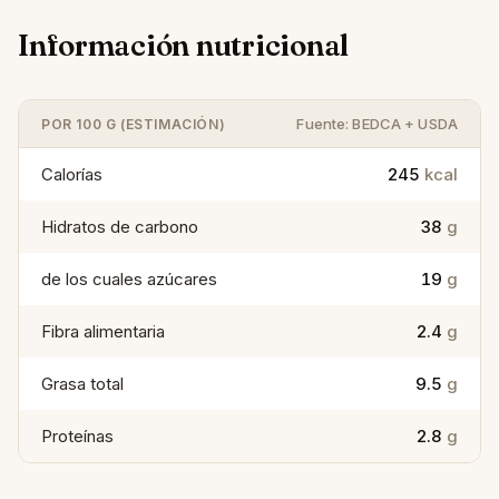
Información nutricional
Fuente: BEDCA + USDA
POR 100 G (ESTIMACIÓN)
Calorías
245
kcal
Hidratos de carbono
38
g
de los cuales azúcares
19
g
Fibra alimentaria
2.4
g
Grasa total
9.5
g
Proteínas
2.8
g