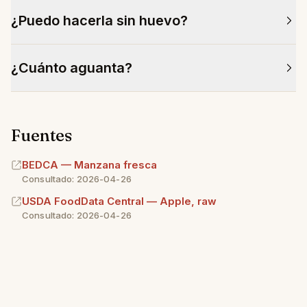
¿Puedo hacerla sin huevo?
Sí. Sustituye la yema por 30 ml más de agua fría y
¿Cuánto aguanta?
añade 1 cucharadita de zumo de limón a la masa.
Tres días en la nevera tapada. Recupera textura
calentando 5 minutos a 160 °C.
Fuentes
BEDCA — Manzana fresca
Consultado: 2026-04-26
USDA FoodData Central — Apple, raw
Consultado: 2026-04-26