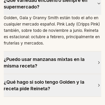
¿Qué variedad encuentro siempre en
supermercado?
Golden, Gala y Granny Smith están todo el año en
cualquier mercado español. Pink Lady (Cripps Pink)
también, sobre todo de noviembre a junio. Reineta
es estacional: octubre a febrero, principalmente en
fruterías y mercados.
¿Puedo usar manzanas mixtas en la
misma receta?
Sí, y a menudo mejora el resultado. Una tarta con
¿Qué hago si solo tengo Golden y la
mitad Reineta (acidez, estructura) y mitad Golden
receta pide Reineta?
(dulzor, aroma) tiene más complejidad que con una
sola variedad. Es el mismo principio que en sidra.
Reduce el azúcar de la receta un 15–20% y añade