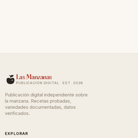
un chorrito de zumo de limón al relleno. Compensas
el exceso de dulzor y la falta de acidez. La textura
quedará un poco más blanda, pero comestible.
Las Manzanas
PUBLICACIÓN DIGITAL · EST. 2026
Publicación digital independiente sobre
la manzana. Recetas probadas,
variedades documentadas, datos
verificados.
EXPLORAR