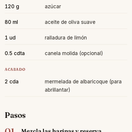
120 g
azúcar
80 ml
aceite de oliva suave
1 ud
ralladura de limón
0.5 cdta
canela molida (opcional)
ACABADO
2 cda
mermelada de albaricoque (para
abrillantar)
Pasos
01
Mezcla las harinas y reserva