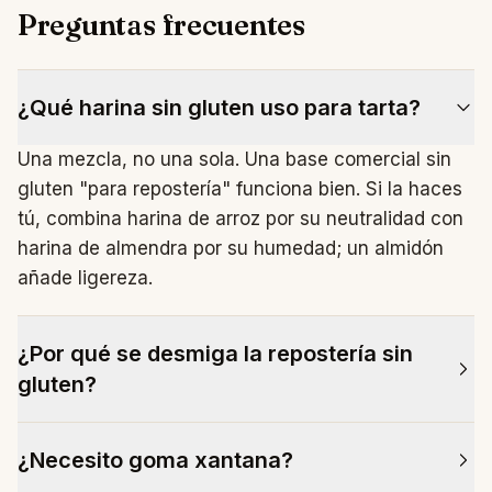
Preguntas frecuentes
¿Qué harina sin gluten uso para tarta?
Una mezcla, no una sola. Una base comercial sin
gluten "para repostería" funciona bien. Si la haces
tú, combina harina de arroz por su neutralidad con
harina de almendra por su humedad; un almidón
añade ligereza.
¿Por qué se desmiga la repostería sin
gluten?
Porque le falta el gluten, la red elástica que retiene
¿Necesito goma xantana?
la miga y el gas. Se compensa con goma xantana