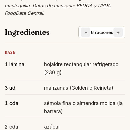
mantequilla. Datos de manzana: BEDCA y USDA
FoodData Central.
Ingredientes
−
+
6
raciones
BASE
1 lámina
hojaldre rectangular refrigerado
(230 g)
3 ud
manzanas (Golden o Reineta)
1 cda
sémola fina o almendra molida (la
barrera)
2 cda
azúcar