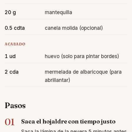
20 g
mantequilla
0.5 cdta
canela molida (opcional)
ACABADO
1 ud
huevo (solo para pintar bordes)
2 cda
mermelada de albaricoque (para
abrillantar)
Pasos
01
Saca el hojaldre con tiempo justo
Saca la lámina de la nevera 5 minutos antes