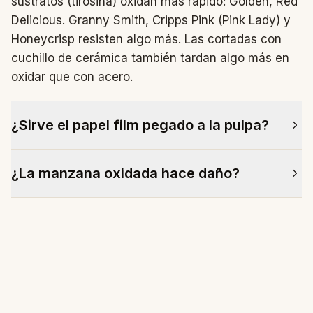
sustratos (tirosina) oxidan más rápido: Golden, Red
Delicious. Granny Smith, Cripps Pink (Pink Lady) y
Honeycrisp resisten algo más. Las cortadas con
cuchillo de cerámica también tardan algo más en
oxidar que con acero.
¿Sirve el papel film pegado a la pulpa?
Limita el oxígeno disponible y frena la reacción
¿La manzana oxidada hace daño?
durante 30–60 minutos. Combinado con limón,
puede dar 2–3 horas. Pero si vas a tardar más,
No. El cambio de color es estético y de sabor (la
mejor sumergir en algún medio de los anteriores.
pulpa se vuelve algo más amarga). Sigue siendo
seguro comerla, salvo que esté blanda o huela
fermentada, signos de descomposición real.