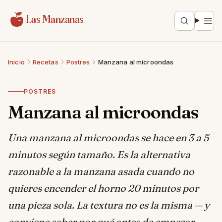
Saltar al contenido
Las Manzanas
Inicio
Recetas
Postres
Manzana al microondas
POSTRES
Manzana al microondas
Una manzana al microondas se hace en 3 a 5
minutos según tamaño. Es la alternativa
razonable a la manzana asada cuando no
quieres encender el horno 20 minutos por
una pieza sola. La textura no es la misma — y
conviene saber por qué antes de empezar.