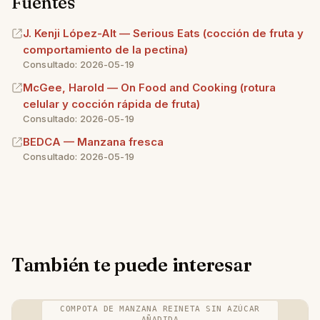
Fuentes
contra 30-40 del horno. Pero el horno concentra el
milagroso ni un atajo para adelgazar.
azúcar, dora la piel y deja la pulpa más densa por
J. Kenji López-Alt — Serious Eats (cocción de fruta y
la reducción lenta de agua. Para una merienda
comportamiento de la pectina)
rápida, microondas. Para una sobremesa de fin de
Consultado: 2026-05-19
semana, horno.
McGee, Harold — On Food and Cooking (rotura
celular y cocción rápida de fruta)
Consultado: 2026-05-19
BEDCA — Manzana fresca
Consultado: 2026-05-19
También te puede interesar
COMPOTA DE MANZANA REINETA SIN AZÚCAR
AÑADIDA