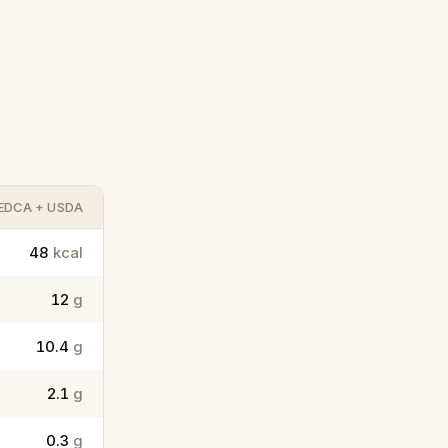
BEDCA + USDA
48
kcal
12
g
10.4
g
2.1
g
0.3
g