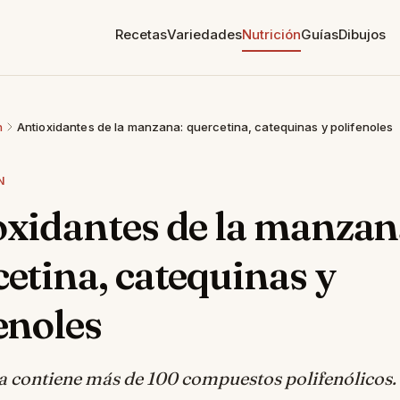
Recetas
Variedades
Nutrición
Guías
Dibujos
n
Antioxidantes de la manzana: quercetina, catequinas y polifenoles
N
oxidantes de la manzan
etina, catequinas y
enoles
 contiene más de 100 compuestos polifenólicos.