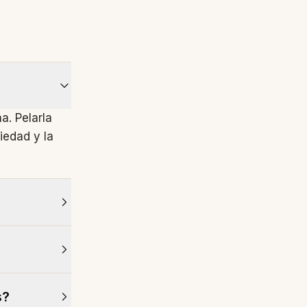
a. Pelarla
iedad y la
enoles en
merciales
zor y
cer, pero la
s?
ar libera