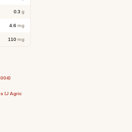
0.3
g
4.6
mg
110
mg
2004)
es (J Agric