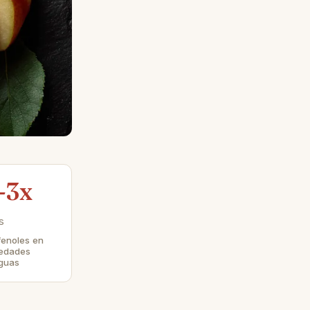
-3x
s
fenoles en
iedades
iguas