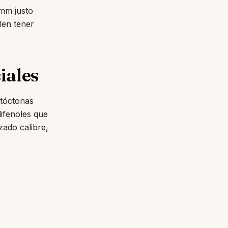
 mm justo
len tener
iales
utóctonas
lifenoles que
zado calibre,