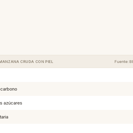
Fuente: 
· MANZANA CRUDA CON PIEL
 carbono
es azúcares
taria