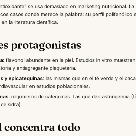
ntioxidante” se usa demasiado en marketing nutricional. L
cos casos donde merece la palabra: su perfil polifenólico e
en la literatura científica.
es protagonistas
na
: flavonol abundante en la piel. Estudios in vitro muestran
atoria y antiagregante plaquetaria.
s y epicatequinas
: las mismas que en el té verde y el cac
rdiovascular en estudios poblacionales.
inas
: oligómeros de catequinas. Las que dan astringencia (tí
e sidra).
l concentra todo