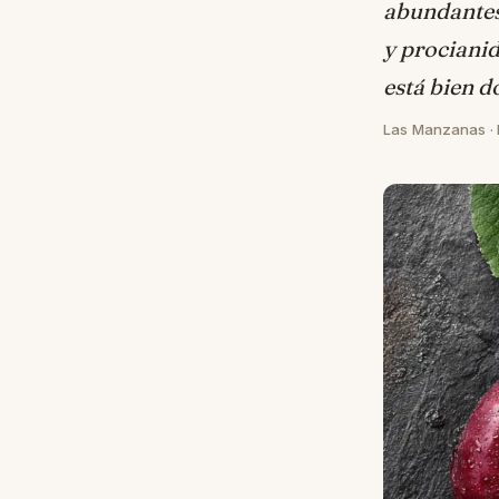
abundantes 
y procianid
está bien d
Las Manzanas · E