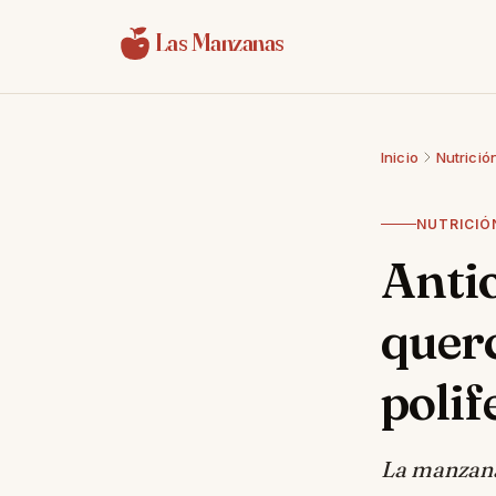
Saltar al contenido
Las Manzanas
Inicio
Nutrició
NUTRICIÓ
Anti
querc
polif
La manzana