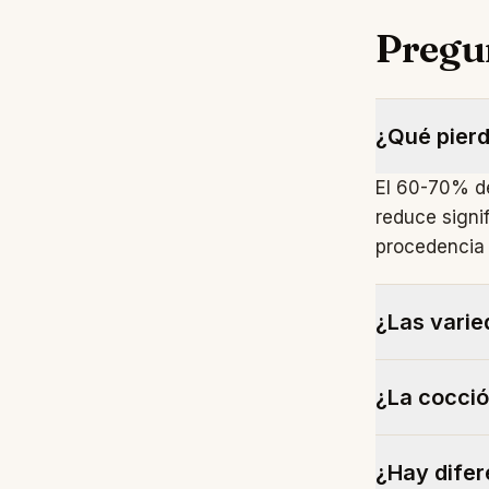
Pregu
¿Qué pierd
El 60-70% de 
reduce signif
procedencia 
¿Las varie
Sí, generalm
¿La cocció
variedades a
modernas (Go
Cambia el pe
aspecto sobre
¿Hay difer
actividad ant