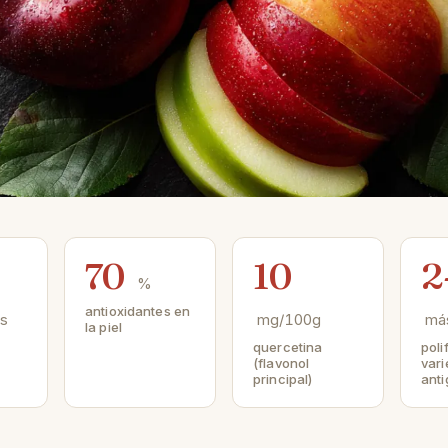
70
10
2
%
antioxidantes en
s
mg/100g
má
la piel
quercetina
poli
(flavonol
var
principal)
ant