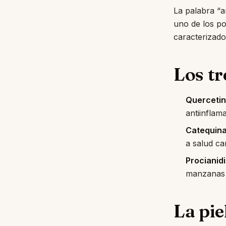
La palabra “a
uno de los po
caracterizado 
Los tr
Querceti
antiinflam
Catequina
a salud ca
Procianid
manzanas d
La pie