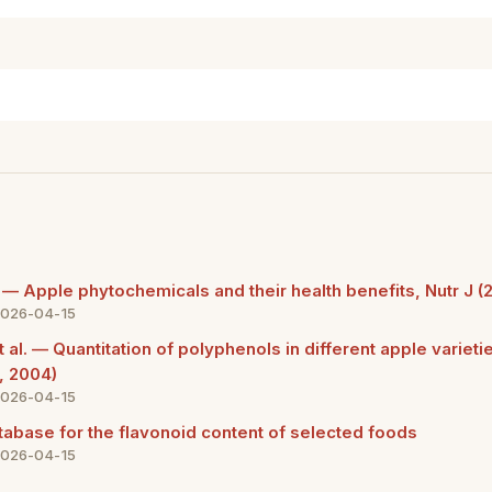
 — Apple phytochemicals and their health benefits, Nutr J (
2026-04-15
 al. — Quantitation of polyphenols in different apple varieti
 2004)
2026-04-15
base for the flavonoid content of selected foods
2026-04-15