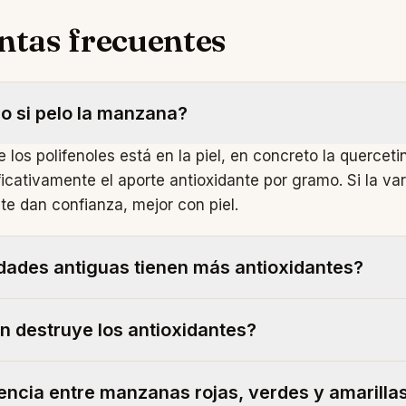
ntas frecuentes
o si pelo la manzana?
los polifenoles está en la piel, en concreto la quercetin
icativamente el aporte antioxidante por gramo. Si la var
te dan confianza, mejor con piel.
dades antiguas tienen más antioxidantes?
ente. Algunos estudios encuentran 2-3 veces más polif
n destruye los antioxidantes?
utóctonas (Reineta, Verdeja, Repinaldo) frente a las co
lden, Gala). La selección agronómica ha priorizado dul
rfil. La vitamina C se reduce un 30-50% al hornear o co
 perfil fenólico.
encia entre manzanas rojas, verdes y amarilla
ioxidante total se mantiene similar porque la rotura celul