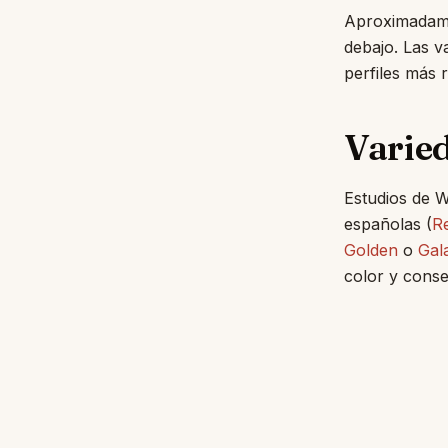
Aproximadamen
debajo. Las v
perfiles más r
Varie
Estudios de 
españolas (
Re
Golden
o
Gal
color y conse