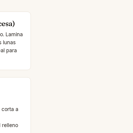
cesa)
o. Lamina
s lunas
al para
 corta a
 relleno