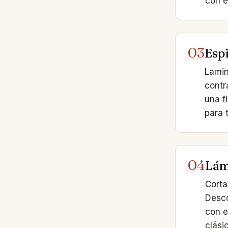
con e
03
Espi
Lamin
contr
una f
para 
04
Lám
Corta
Desco
con e
clási