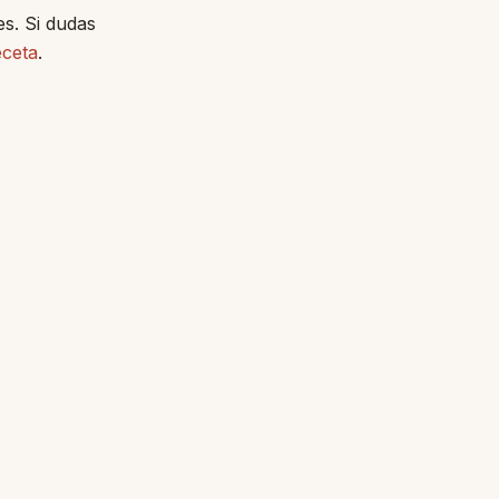
s. Si dudas
eceta
.