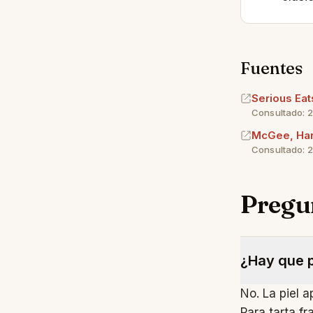
Fuentes
Serious Eat
Consultado: 
McGee, Har
Consultado: 
Pregu
¿Hay que p
No. La piel ap
Para tarta f