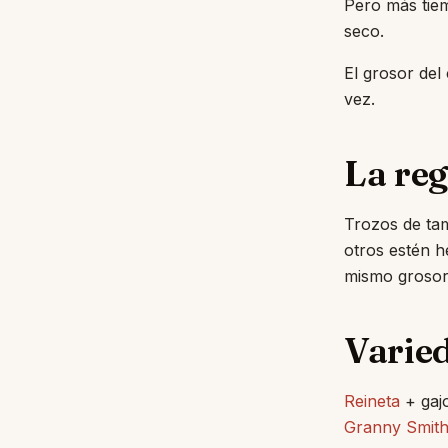
Pero más tiem
seco.
El grosor del
vez.
La reg
Trozos de tam
otros estén h
mismo grosor
Varie
Reineta
+ gajo
Granny Smit