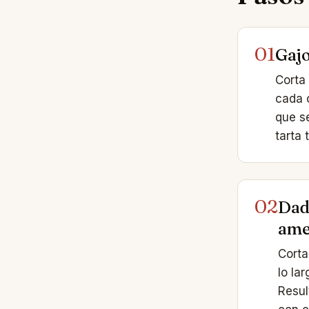
01
Gajo
Corta
cada 
que se
tarta 
02
Dad
ame
Corta
lo la
Resul