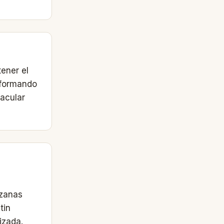
ener el
o formando
tacular
nzanas
tin
izada.