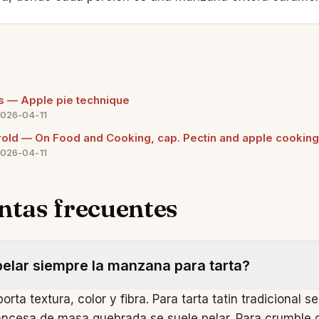
s — Apple pie technique
2026-04-11
old — On Food and Cooking, cap. Pectin and apple cooking
2026-04-11
ntas frecuentes
elar siempre la manzana para tarta?
orta textura, color y fibra. Para tarta tatin tradicional se 
rancesa de masa quebrada se suele pelar. Para crumble