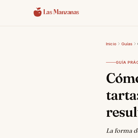
Saltar al contenido
Las Manzanas
Inicio
Guías
GUÍA PRÁ
Cómo
tarta
resu
La forma de