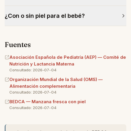
hacer una tanda nueva.
Miel nunca antes de los 12 meses, por riesgo de
¿Con o sin piel para el bebé?
botulismo infantil. Otras especias, solo si el
pediatra lo aprueba y en cantidades mínimas.
Sin piel en los primeros meses de introducción, por
Azúcar, nunca.
seguridad y textura. Más adelante, según
Fuentes
tolerancia y siempre con indicación del pediatra, se
puede dejar.
Asociación Española de Pediatría (AEP) — Comité de
Nutrición y Lactancia Materna
Consultado: 2026-07-04
Organización Mundial de la Salud (OMS) —
Alimentación complementaria
Consultado: 2026-07-04
BEDCA — Manzana fresca con piel
Consultado: 2026-07-04