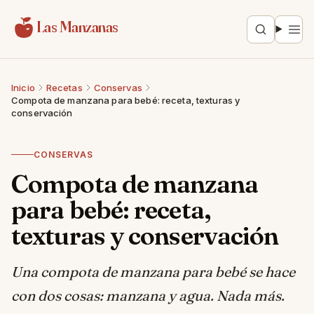
Saltar al contenido
Las Manzanas
Inicio
Recetas
Conservas
Compota de manzana para bebé: receta, texturas y
conservación
CONSERVAS
Compota de manzana
para bebé: receta,
texturas y conservación
Una compota de manzana para bebé se hace
con dos cosas: manzana y agua. Nada más.