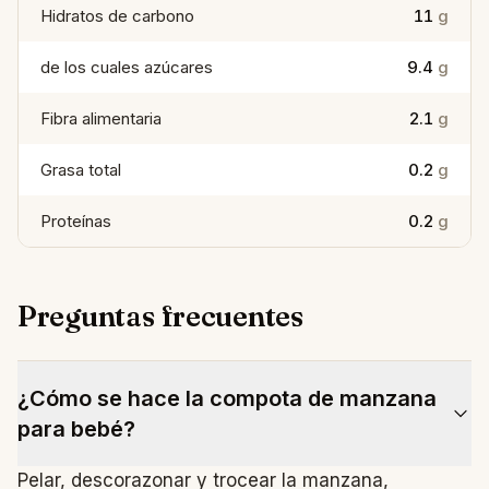
Hidratos de carbono
11
g
de los cuales azúcares
9.4
g
Fibra alimentaria
2.1
g
Grasa total
0.2
g
Proteínas
0.2
g
Preguntas frecuentes
¿Cómo se hace la compota de manzana
para bebé?
Pelar, descorazonar y trocear la manzana,