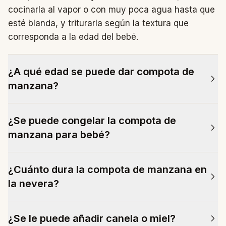
cocinarla al vapor o con muy poca agua hasta que
esté blanda, y triturarla según la textura que
corresponda a la edad del bebé.
¿A qué edad se puede dar compota de
manzana?
La introducción de la alimentación complementaria
¿Se puede congelar la compota de
se sitúa, como marco general, en torno a los 6
manzana para bebé?
meses. El momento exacto para tu bebé debe
valorarlo su pediatra, que conoce su caso
Sí. En cubiteras, para raciones individuales,
concreto.
¿Cuánto dura la compota de manzana en
aguanta bien hasta un mes en el congelador.
la nevera?
Descongela siempre en la nevera, nunca a
temperatura ambiente durante horas.
Unas 48 horas en un recipiente hermético y limpio.
¿Se le puede añadir canela o miel?
Pasado ese tiempo, es más seguro descartarla y