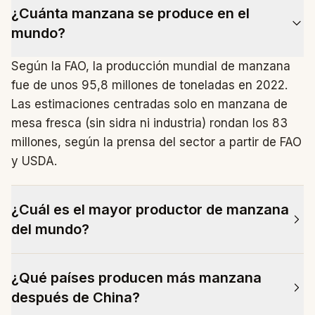
¿Cuánta manzana se produce en el
mundo?
Según la FAO, la producción mundial de manzana
fue de unos 95,8 millones de toneladas en 2022.
Las estimaciones centradas solo en manzana de
mesa fresca (sin sidra ni industria) rondan los 83
millones, según la prensa del sector a partir de FAO
y USDA.
¿Cuál es el mayor productor de manzana
del mundo?
China, con diferencia: unos 47,6 millones de
¿Qué países producen más manzana
toneladas en 2022, cerca del 50% de toda la
después de China?
manzana del planeta. El segundo productor