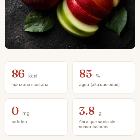
86
85
kcal
%
manzana mediana
agua (alta saciedad)
0
3.8
mg
g
cafeína
fibra que sacia sin
sumar calorías