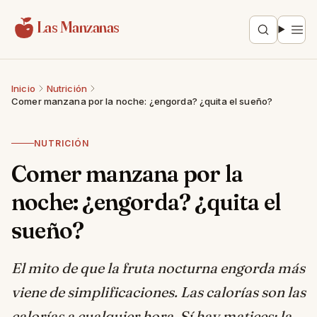
Saltar al contenido
Las Manzanas
Inicio
Nutrición
Comer manzana por la noche: ¿engorda? ¿quita el sueño?
NUTRICIÓN
Comer manzana por la
noche: ¿engorda? ¿quita el
sueño?
El mito de que la fruta nocturna engorda más
viene de simplificaciones. Las calorías son las
calorías a cualquier hora. Sí hay matices: la