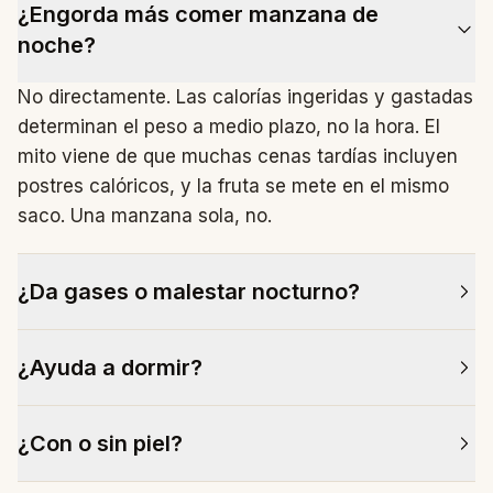
¿Engorda más comer manzana de
noche?
No directamente. Las calorías ingeridas y gastadas
determinan el peso a medio plazo, no la hora. El
mito viene de que muchas cenas tardías incluyen
postres calóricos, y la fruta se mete en el mismo
saco. Una manzana sola, no.
¿Da gases o malestar nocturno?
A algunas personas con síndrome del intestino
¿Ayuda a dormir?
irritable (SII) o sensibles a la fructosa, sí. La
manzana es alta en FODMAP (sorbitol y fructosa).
No tiene melatonina ni triptófano significativo. El
Si te ocurre, prueba con manzana cocida
¿Con o sin piel?
efecto saciante puede ayudar a no irse a la cama
(compota, asada) que pierde parte del sorbitol.
con hambre. Más allá de eso, no hay evidencia de