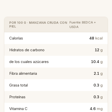
Fuente: BEDCA +
POR 100 G · MANZANA CRUDA CON
PIEL
USDA
Calorías
48
kcal
Hidratos de carbono
12
g
de los cuales azúcares
10.4
g
Fibra alimentaria
2.1
g
Grasa total
0.3
g
Proteínas
0.3
g
Vitamina C
4.6
mg