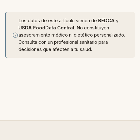
Si la digieres bien, mejor con piel: más fibra, menos
propiedades inductoras del sueño.
azúcar concentrado por gramo. Si te da pesadez,
sin piel pero acepta menos saciedad.
Los datos de este artículo vienen de
BEDCA
y
USDA FoodData Central
. No constituyen
asesoramiento médico ni dietético personalizado.
Consulta con un profesional sanitario para
decisiones que afecten a tu salud.