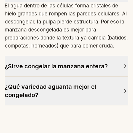
El agua dentro de las células forma cristales de
hielo grandes que rompen las paredes celulares. Al
descongelar, la pulpa pierde estructura. Por eso la
manzana descongelada es mejor para
preparaciones donde la textura ya cambia (batidos,
compotas, horneados) que para comer cruda.
¿Sirve congelar la manzana entera?
Funcionalmente sí, pero ocupa mucho espacio y no
¿Qué variedad aguanta mejor el
se usa así en cocina. Si la pelas y troceas antes de
congelado?
congelar, ahorras espacio y tiempo de
descongelado.
Las de pulpa firme y baja en agua: Granny Smith,
Reineta, Boskoop. Las de pulpa esponjosa (Golden,
Gala) descongelan más blandas pero siguen