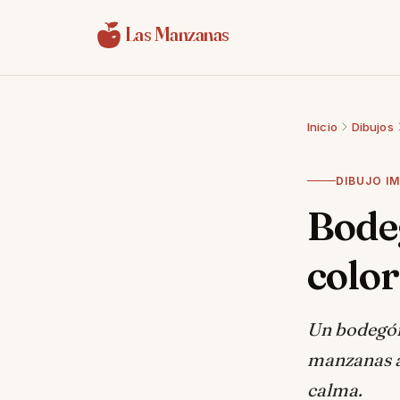
Saltar al contenido
Las Manzanas
Inicio
Dibujos
DIBUJO IM
Bode
colo
Un bodegón 
manzanas al
calma.