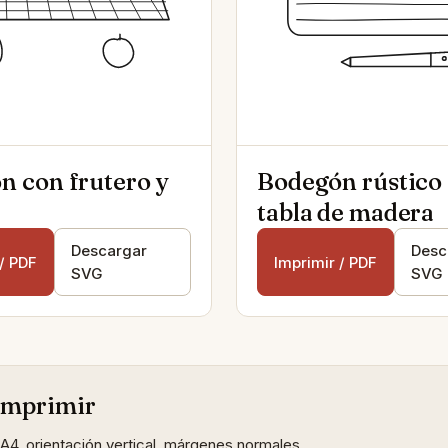
n con frutero y
Bodegón rústico
tabla de madera
Descargar
Desc
 / PDF
Imprimir / PDF
SVG
SVG
imprimir
4, orientación vertical, márgenes normales.