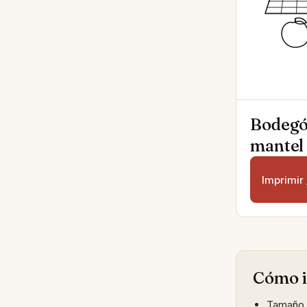
Bodegó
mantel
Imprimir
Cómo 
Tamaño A