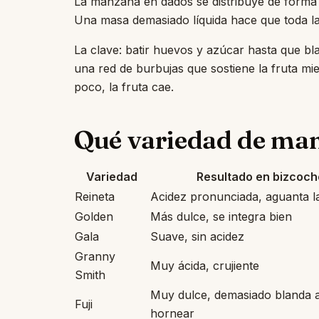
La manzana en dados se distribuye de forma u
Una masa demasiado líquida hace que toda la
La clave: batir huevos y azúcar hasta que b
una red de burbujas que sostiene la fruta mi
poco, la fruta cae.
Qué variedad de man
Variedad
Resultado en bizcoch
Reineta
Acidez pronunciada, aguanta l
Golden
Más dulce, se integra bien
Gala
Suave, sin acidez
Granny
Muy ácida, crujiente
Smith
Muy dulce, demasiado blanda a
Fuji
hornear