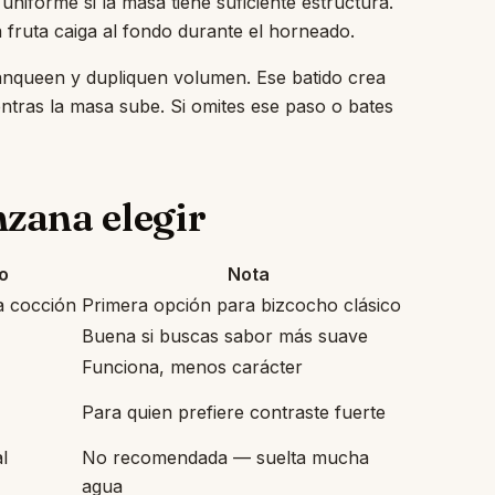
niforme si la masa tiene suficiente estructura.
 fruta caiga al fondo durante el horneado.
lanqueen y dupliquen volumen. Ese batido crea
entras la masa sube. Si omites ese paso o bates
zana elegir
o
Nota
a cocción
Primera opción para bizcocho clásico
Buena si buscas sabor más suave
Funciona, menos carácter
Para quien prefiere contraste fuerte
l
No recomendada — suelta mucha
agua