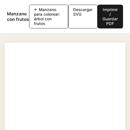
← Manzano
Descargar
Imprimir
Manzano
para colorear:
SVG
/
con frutos
árbol con
Guardar
frutos
PDF